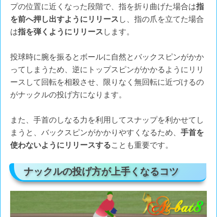
プの位置に近くなった段階で、指を折り曲げた場合は
指
を前へ押し出すようにリリース
し、指の爪を立てた場合
は
指を弾くようにリリース
します。
投球時に腕を振るとボールに自然とバックスピンがかか
ってしまうため、逆にトップスピンがかかるようにリリ
ースして回転を相殺させ、限りなく無回転に近づけるの
がナックルの投げ方になります。
また、手首のしなる力を利用してスナップを利かせてし
まうと、バックスピンがかかりやすくなるため、
手首を
使わないようにリリースする
ことも重要です。
ナックルの投げ方が上手くなるコツ