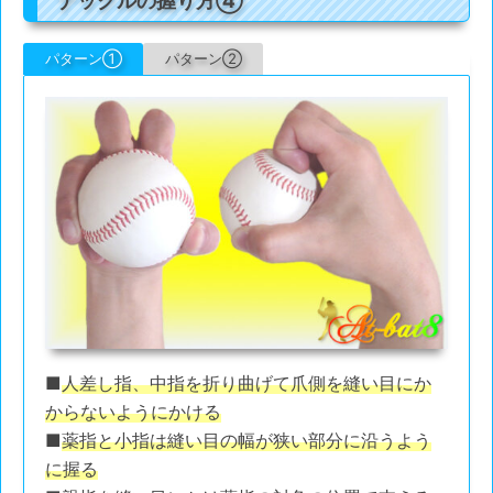
ナックルの握り方④
パターン①
パターン②
■
人差し指、中指を折り曲げて爪側を縫い目にか
からないようにかける
■
薬指と小指は縫い目の幅が狭い部分に沿うよう
に握る