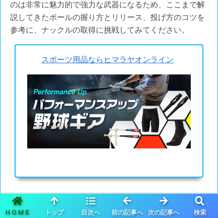
のは非常に魅力的で強力な武器になるため、ここまで解
説してきたボールの握り方とリリース、投げ方のコツを
参考に、ナックルの取得に挑戦してみてください。
スポーツ用品ならヒマラヤオンライン
管理人
HOME
トップ
目次へ
前の記事へ
次の記事へ
検索