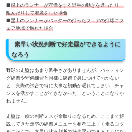
■
塁上のランナーが守備をする野手の動きを遮ったり、
阻んだりして邪魔をした場合
■
塁上のランナーがバッターの打ったフェアの打球にフ
ェア地域で触れた場合
素早い状況判断で好走塁ができるように
なろう
野球の走塁はあまり派手さがありませんが、バッティン
グ練習や守備練習と同様に練習で身につけておかない
と、実際の試合で特に大事な初動が遅れてしまい、チャ
ンスを活かすことができなかった、ということになりか
ねません。
走塁は一瞬の判断ミスが命取りになるため、ここまで解
説してきた走塁の練習メニューを参考に上手く走るコツ
をつかんで、素早い状況判断で好走塁ができるようにな