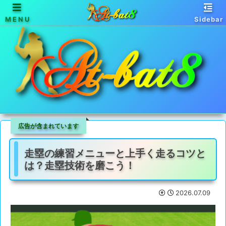
MENU
Sidebar
天馬行空な野球情報サイト - アットバットエイト
広告が含まれています
走塁の練習メニューと上手く走るコツと
は？走塁技術を磨こう！
2026.07.09