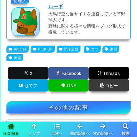
管理人
ルーギ
天馬行空な当サイトを運営している草野
球人です。
野球に関する様々な情報をブログ形式で
掲載しています。
Articles
PICK UP
野球全般
コツ
練習
走塁
X
Facebook
Threads
はてブ
LINE
コピー
その他の記事
【変化球】ナックルの握り方と
投げ方のコツを解説
HOME
トップ
目次へ
前の記事へ
次の記事へ
検索