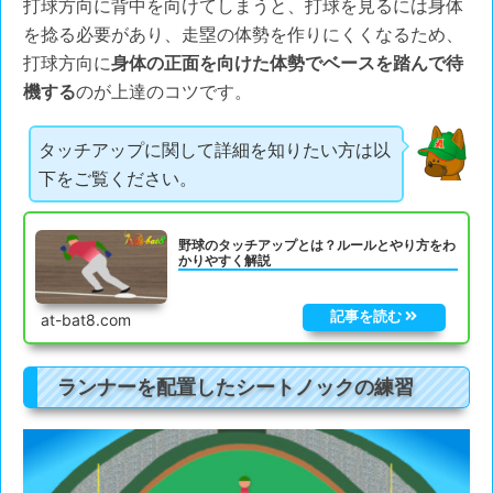
打球方向に背中を向けてしまうと、打球を見るには身体
を捻る必要があり、走塁の体勢を作りにくくなるため、
打球方向に
身体の正面を向けた体勢でベースを踏んで待
機する
のが上達のコツです。
タッチアップに関して詳細を知りたい方は以
下をご覧ください。
野球のタッチアップとは？ルールとやり方をわ
かりやすく解説
at-bat8.com
ランナーを配置したシートノックの練習