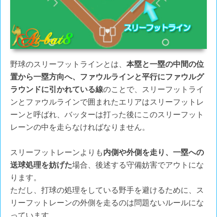
野球のスリーフットラインとは、
本塁と一塁の中間の位
置から一塁方向へ、ファウルラインと平行にファウルグ
ラウンドに引かれている線
のことで、スリーフットライ
ンとファウルラインで囲まれたエリアはスリーフットレ
ーンと呼ばれ、バッターは打った後にこのスリーフット
レーンの中を走らなければなりません。
スリーフットレーンよりも
内側や外側を走り、一塁への
送球処理を妨げた
場合、後述する守備妨害でアウトにな
ります。
ただし、打球の処理をしている野手を避けるために、ス
リーフットレーンの外側を走るのは問題ないルールにな
っています。