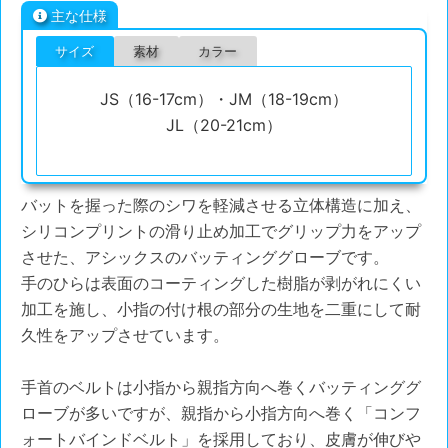
主な仕様
サイズ
素材
カラー
JS（16-17cm）・JM（18-19cm）
JL（20-21cm）
バットを握った際のシワを軽減させる立体構造に加え、
シリコンプリントの滑り止め加工でグリップ力をアップ
させた、アシックスのバッティンググローブです。
手のひらは表面のコーティングした樹脂が剥がれにくい
加工を施し、小指の付け根の部分の生地を二重にして耐
久性をアップさせています。
手首のベルトは小指から親指方向へ巻くバッティンググ
ローブが多いですが、親指から小指方向へ巻く「コンフ
ォートバインドベルト」を採用しており、皮膚が伸びや