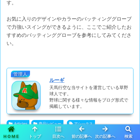
す。
お気に入りのデザインやカラーのバッティンググローブ
で力強いスイングができるように、ここでご紹介したお
すすめのバッティンググローブを参考にしてみてくださ
い。
管理人
ルーギ
天馬行空な当サイトを運営している草野
球人です。
野球に関する様々な情報をブログ形式で
掲載しています。
Articles
商品レビュー
アシックス
アンダーアーマー
エスエスケイ
スイング
ゼット
HOME
トップ
目次へ
前の記事へ
次の記事へ
検索