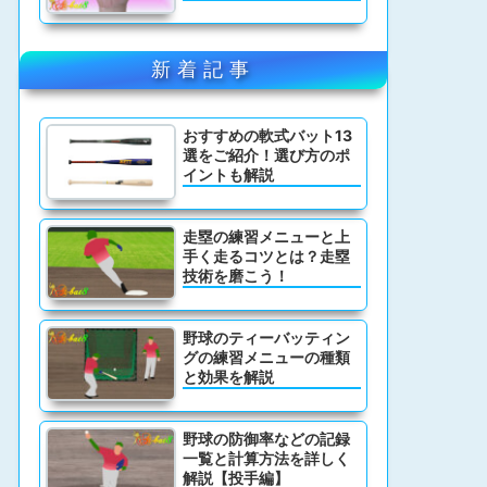
新着記事
おすすめの軟式バット13
選をご紹介！選び方のポ
イントも解説
走塁の練習メニューと上
手く走るコツとは？走塁
技術を磨こう！
野球のティーバッティン
グの練習メニューの種類
と効果を解説
野球の防御率などの記録
一覧と計算方法を詳しく
解説【投手編】